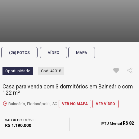
(26) FOTOS
VÍDEO
MAPA
Oportunidade
Cod: 42018
Casa para venda com 3 dormitórios em Balneário com
122 m²
Balneário, Florianópolis, SC
VER NO MAPA
VER VÍDEO
VALOR DO IMÓVEL
R$ 82
IPTU Mensal
R$ 1.190.000