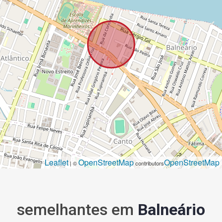
Leaflet
OpenStreetMap
OpenStreetMap
| ©
contributors
semelhantes em
Balneário