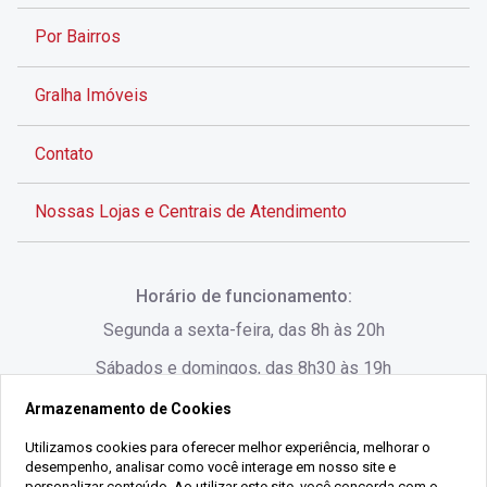
Por Bairros
Gralha Imóveis
Contato
Nossas Lojas e Centrais de Atendimento
Rua Alves de Brito, 285 - Centro - Florianópolis - SC
Horário de funcionamento:
(48) 3028-8383
Segunda a sexta-feira, das 8h às 20h
Sábados e domingos, das 8h30 às 19h
Armazenamento de Cookies
Rua Lauro Linhares, 1080 - Trindade, Florianópolis -
SC
Utilizamos cookies para oferecer melhor experiência, melhorar o
desempenho, analisar como você interage em nosso site e
(48) 3220-1045
personalizar conteúdo. Ao utilizar este site, você concorda com o