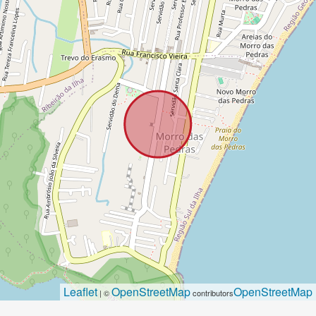
Leaflet
OpenStreetMap
OpenStreetMap
| ©
contributors