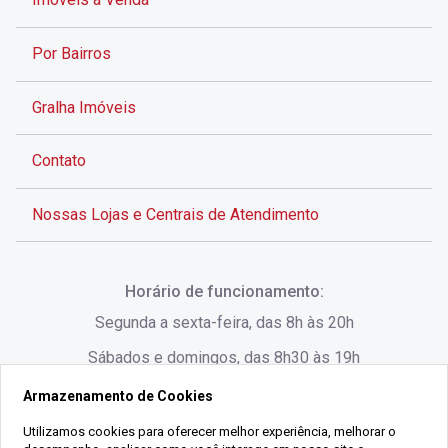
Por Bairros
Gralha Imóveis
Contato
Nossas Lojas e Centrais de Atendimento
Rua Alves de Brito, 285 - Centro - Florianópolis - SC
Horário de funcionamento:
(48) 3028-8383
Segunda a sexta-feira, das 8h às 20h
Sábados e domingos, das 8h30 às 19h
Armazenamento de Cookies
Rua Lauro Linhares, 1080 - Trindade, Florianópolis -
SC
Utilizamos cookies para oferecer melhor experiência, melhorar o