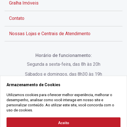
Gralha Imóveis
Contato
Nossas Lojas e Centrais de Atendimento
Rua Alves de Brito, 285 - Centro - Florianópolis - SC
Horário de funcionamento:
(48) 3028-8383
Segunda a sexta-feira, das 8h às 20h
Sábados e domingos, das 8h30 às 19h
Armazenamento de Cookies
Rua Lauro Linhares, 1080 - Trindade, Florianópolis -
SC
Utilizamos cookies para oferecer melhor experiência, melhorar o
desempenho, analisar como você interage em nosso site e
(48) 3220-1045
personalizar conteúdo. Ao utilizar este site, você concorda com o
uso de cookies.
2021 Copyright - Gralha Imóveis CRECI 008060/O - Todos os direitos
Aceito
Solicitar Contato
reservados