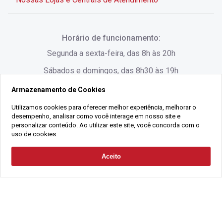
Rua Alves de Brito, 285 - Centro - Florianópolis - SC
Horário de funcionamento:
(48) 3028-8383
Segunda a sexta-feira, das 8h às 20h
Sábados e domingos, das 8h30 às 19h
Armazenamento de Cookies
Rua Lauro Linhares, 1080 - Trindade, Florianópolis -
SC
Utilizamos cookies para oferecer melhor experiência, melhorar o
desempenho, analisar como você interage em nosso site e
(48) 3220-1045
personalizar conteúdo. Ao utilizar este site, você concorda com o
uso de cookies.
2021 Copyright - Gralha Imóveis CRECI 008060/O - Todos os direitos
Aceito
Solicitar Contato
reservados
Alameda César Nascimento, 549, Salas 1, 2 e 3 -
Razão Social:
Gralha Administração e Locação de Imóveis LTDA -
Jurerê, - Florianópolis - SC
CNPJ:
18.091.083/0001-37
(48) 3220-1180