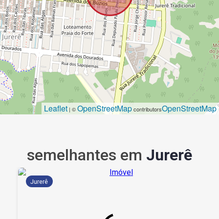
Leaflet
OpenStreetMap
OpenStreetMap
| ©
contributors
semelhantes em
Jurerê
Jurerê