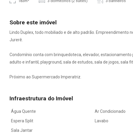
183m²
3 dormitórios (2 suítes)
3 banheiros
Sobre este imóvel
Lindo Duplex, todo mobiliado e de alto padrão. Empreendimento no
Jurerê.
Condomínio conta com brinquedoteca, elevador, estacionamento par
adulto e infantil, playground, sala de estudos, sala de jogos, sala f
Próximo ao Supermercado Imperatriz.
Infraestrutura do Imóvel
Água Quente
Ar Condicionado
Espera Split
Lavabo
Sala Jantar