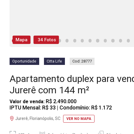
Mapa
34 Fotos
Oportunidade
Citta Life
Cod: 28777
Apartamento duplex para ven
Jurerê com 144 m²
R$ 2.490.000
Valor de venda:
IPTU Mensal: R$ 33
| Condomínio: R$ 1.172
Jurerê, Florianópolis, SC
VER NO MAPA