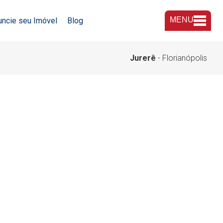
MENU
uncie seu Imóvel
Blog
A Imobiliária
Jurerê
- Florianópolis
Nossas Lojas
Trabalhe Conosco