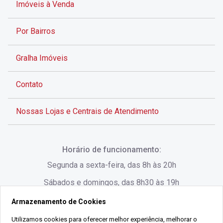
Imóveis à Venda
Por Bairros
Gralha Imóveis
Contato
Nossas Lojas e Centrais de Atendimento
Rua Alves de Brito, 285 - Centro - Florianópolis - SC
Horário de funcionamento:
(48) 3028-8383
Segunda a sexta-feira, das 8h às 20h
Sábados e domingos, das 8h30 às 19h
Armazenamento de Cookies
Rua Lauro Linhares, 1080 - Trindade, Florianópolis -
SC
Utilizamos cookies para oferecer melhor experiência, melhorar o