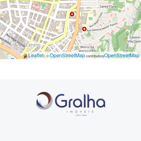
Leaflet
OpenStreetMap
OpenStreetMap
| ©
contributors