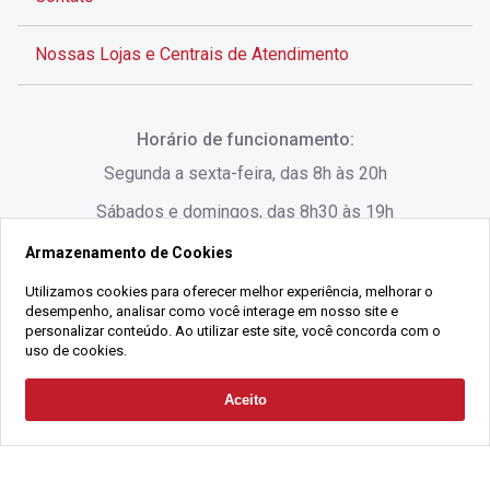
Nossas Lojas e Centrais de Atendimento
Rua Alves de Brito, 285 - Centro - Florianópolis - SC
Horário de funcionamento:
(48) 3028-8383
Segunda a sexta-feira, das 8h às 20h
Sábados e domingos, das 8h30 às 19h
Armazenamento de Cookies
Rua Lauro Linhares, 1080 - Trindade, Florianópolis -
SC
Utilizamos cookies para oferecer melhor experiência, melhorar o
desempenho, analisar como você interage em nosso site e
(48) 3220-1045
personalizar conteúdo. Ao utilizar este site, você concorda com o
uso de cookies.
2021 Copyright - Gralha Imóveis CRECI 008060/O - Todos os direitos
Aceito
Solicitar Contato
reservados
Alameda César Nascimento, 549, Salas 1, 2 e 3 -
Razão Social:
Gralha Administração e Locação de Imóveis LTDA -
Jurerê, - Florianópolis - SC
CNPJ:
18.091.083/0001-37
(48) 3220-1180