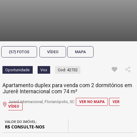
(57) FOTOS
VÍDEO
MAPA
Oportunidade
Vox
Cod: 42732
Apartamento duplex para venda com 2 dormitórios em
Jurerê Internacional com 74 m²
Jurerê Internacional, Florianópolis, SC
VER NO MAPA
VER
VÍDEO
VALOR DO IMÓVEL:
R$ CONSULTE-NOS