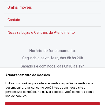
Gralha Imóveis
Contato
Nossas Lojas e Centrais de Atendimento
Rua Alves de Brito, 285 - Centro - Florianópolis - SC
Horário de funcionamento:
(48) 3028-8383
Segunda a sexta-feira, das 8h às 20h
Sábados e domingos, das 8h30 às 19h
Armazenamento de Cookies
Rua Lauro Linhares, 1080 - Trindade, Florianópolis -
SC
Utilizamos cookies para oferecer melhor experiência, melhorar o
desempenho, analisar como você interage em nosso site e
(48) 3220-1045
personalizar conteúdo. Ao utilizar este site, você concorda com o
uso de cookies.