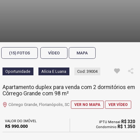
(15) FOTOS
VÍDEO
MAPA
Oportunidade
Alícia E Luana
Cod: 39004
Apartamento duplex para venda com 2 dormitórios em
Côrrego Grande com 98 m²
Côrrego Grande, Florianópolis, SC
VER NO MAPA
VER VÍDEO
VALOR DO IMÓVEL
R$ 320
IPTU Mensal
R$ 990.000
R$ 1.350
Condomínio