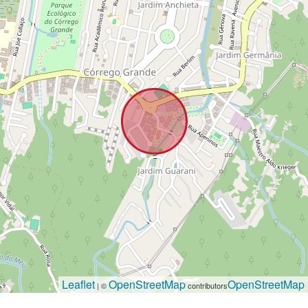
Leaflet
OpenStreetMap
OpenStreetMap
| ©
contributors