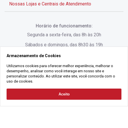
Nossas Lojas e Centrais de Atendimento
Rua Alves de Brito, 285 - Centro - Florianópolis - SC
Horário de funcionamento:
(48) 3028-8383
Segunda a sexta-feira, das 8h às 20h
Sábados e domingos, das 8h30 às 19h
Armazenamento de Cookies
Rua Lauro Linhares, 1080 - Trindade, Florianópolis -
SC
Utilizamos cookies para oferecer melhor experiência, melhorar o
desempenho, analisar como você interage em nosso site e
(48) 3220-1045
personalizar conteúdo. Ao utilizar este site, você concorda com o
uso de cookies.
2021 Copyright - Gralha Imóveis CRECI 008060/O - Todos os direitos
Aceito
Solicitar Contato
reservados
Alameda César Nascimento, 549, Salas 1, 2 e 3 -
Razão Social:
Gralha Administração e Locação de Imóveis LTDA -
Jurerê, - Florianópolis - SC
CNPJ:
18.091.083/0001-37
(48) 3220-1180