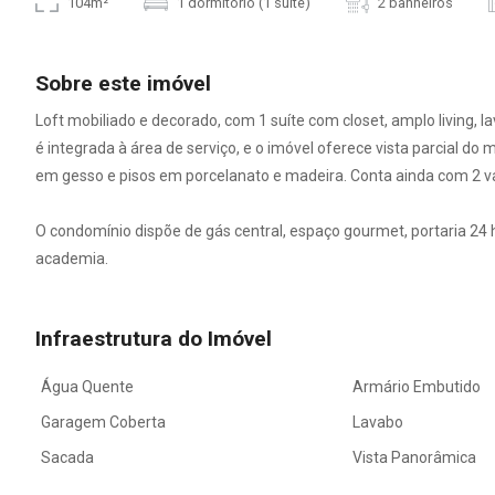
104m²
1 dormitório (1 suíte)
2 banheiros
Sobre este imóvel
Loft mobiliado e decorado, com 1 suíte com closet, amplo living, 
é integrada à área de serviço, e o imóvel oferece vista parcial do 
em gesso e pisos em porcelanato e madeira. Conta ainda com 2 
O condomínio dispõe de gás central, espaço gourmet, portaria 24 ho
academia.
Infraestrutura do Imóvel
Água Quente
Armário Embutido
Garagem Coberta
Lavabo
Sacada
Vista Panorâmica