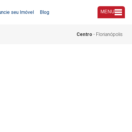
MENU
uncie seu Imóvel
Blog
A Imobiliária
Centro
- Florianópolis
Nossas Lojas
Trabalhe Conosco