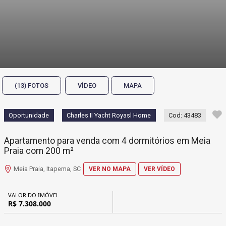
(13) FOTOS
VÍDEO
MAPA
Oportunidade
Charles II Yacht Royasl Home
Cod: 43483
Apartamento para venda com 4 dormitórios em Meia
Praia com 200 m²
Meia Praia, Itapema, SC
VER NO MAPA
VER VÍDEO
VALOR DO IMÓVEL
R$ 7.308.000