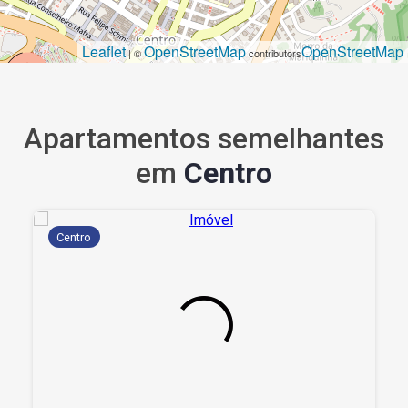
Leaflet
OpenStreetMap
OpenStreetMap
| ©
contributors
Apartamentos semelhantes
em
Centro
Centro