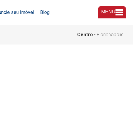
MENU
uncie seu Imóvel
Blog
A Imobiliária
Centro
- Florianópolis
Nossas Lojas
Trabalhe Conosco