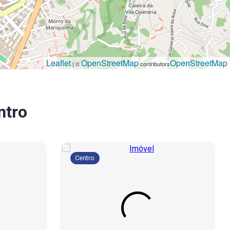
Leaflet
OpenStreetMap
OpenStreetMap
| ©
contributors
ntro
Centro