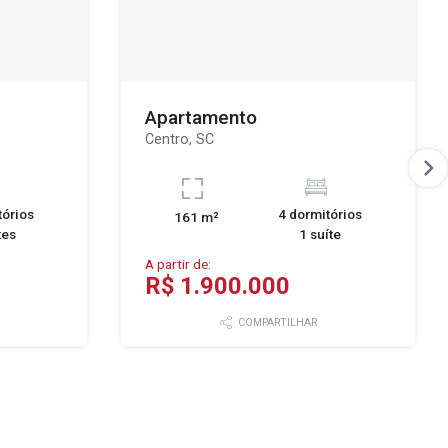
Apartamento
Centro, SC
tórios
4 dormitórios
161 m²
tes
1 suíte
A partir de:
R$ 1.900.000
COMPARTILHAR