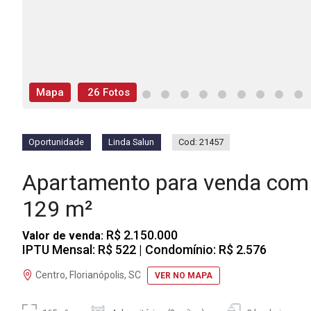
Mapa
26 Fotos
Oportunidade
Linda Salun
Cod: 21457
Apartamento para venda com 
129 m²
R$ 2.150.000
Valor de venda:
IPTU Mensal: R$ 522
| Condomínio: R$ 2.576
Centro, Florianópolis, SC
VER NO MAPA