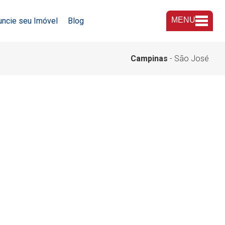
MENU
uncie seu Imóvel
Blog
A Imobiliária
Campinas
- São José
Nossas Lojas
Trabalhe Conosco