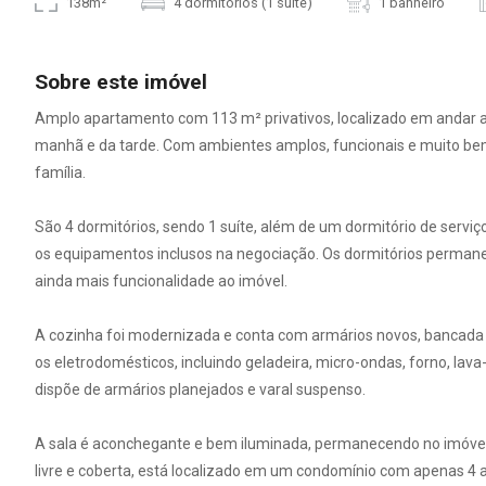
138m²
4 dormitórios (1 suíte)
1 banheiro
Sobre este imóvel
Amplo apartamento com 113 m² privativos, localizado em andar alt
manhã e da tarde. Com ambientes amplos, funcionais e muito bem d
família.
São 4 dormitórios, sendo 1 suíte, além de um dormitório de serv
os equipamentos inclusos na negociação. Os dormitórios perman
ainda mais funcionalidade ao imóvel.
A cozinha foi modernizada e conta com armários novos, bancada 
os eletrodomésticos, incluindo geladeira, micro-ondas, forno, la
dispõe de armários planejados e varal suspenso.
A sala é aconchegante e bem iluminada, permanecendo no imóvel 
livre e coberta, está localizado em um condomínio com apenas 4 