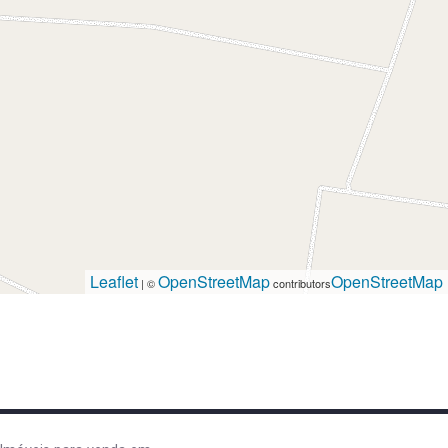
Leaflet
OpenStreetMap
OpenStreetMap
| ©
contributors