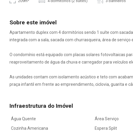
209m²
4 dormitórios (2 suítes)
3 banheiros
Sobre este imóvel
Apartamento duplex com 4 dormitórios sendo 1 suíte com sacada (
integrada com a sala, sacada com churrasqueira, área de serviço 
O condomínio está equipado com placas solares fotovoltaicas pa
reaproveitamento de água da chuva e carregador para veículos elét
As unidades contam com isolamento acústico e teto com acabamen
praça infantil em frente ao empreendimento, ciclovia, guarita e 
Infraestrutura do Imóvel
Água Quente
Área Serviço
Cozinha Americana
Espera Split