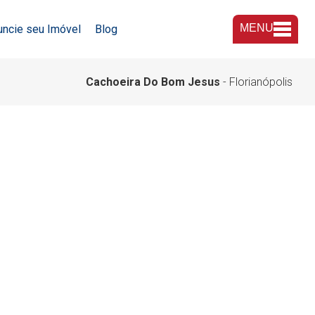
MENU
uncie seu Imóvel
Blog
A Imobiliária
Cachoeira Do Bom Jesus
- Florianópolis
Nossas Lojas
Trabalhe Conosco