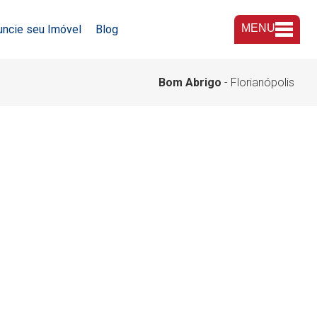
MENU
uncie seu Imóvel
Blog
A Imobiliária
Bom Abrigo
- Florianópolis
Nossas Lojas
Trabalhe Conosco