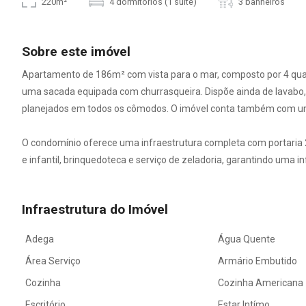
220m²
4 dormitórios (1 suíte)
3 banheiros
Sobre este imóvel
Apartamento de 186m² com vista para o mar, composto por 4 quart
uma sacada equipada com churrasqueira. Dispõe ainda de lavabo, b
planejados em todos os cômodos. O imóvel conta também com um 
O condomínio oferece uma infraestrutura completa com portaria 24 
e infantil, brinquedoteca e serviço de zeladoria, garantindo uma 
Infraestrutura do Imóvel
Adega
Água Quente
Área Serviço
Armário Embutido
Cozinha
Cozinha Americana
Escritório
Estar Intímo