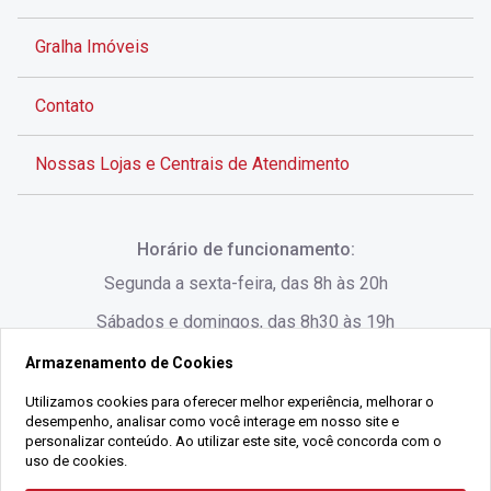
Gralha Imóveis
Contato
Nossas Lojas e Centrais de Atendimento
Rua Alves de Brito, 285 - Centro - Florianópolis - SC
Horário de funcionamento:
(48) 3028-8383
Segunda a sexta-feira, das 8h às 20h
Sábados e domingos, das 8h30 às 19h
Armazenamento de Cookies
Rua Lauro Linhares, 1080 - Trindade, Florianópolis -
SC
Utilizamos cookies para oferecer melhor experiência, melhorar o
desempenho, analisar como você interage em nosso site e
(48) 3220-1045
personalizar conteúdo. Ao utilizar este site, você concorda com o
uso de cookies.