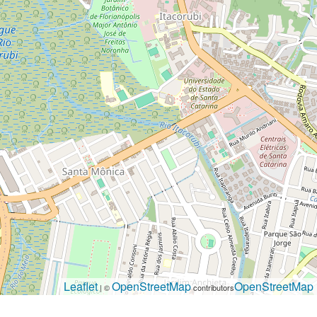
Leaflet
OpenStreetMap
OpenStreetMap
| ©
contributors