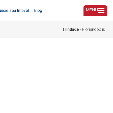
MENU
uncie seu Imóvel
Blog
A Imobiliária
Trindade
- Florianópolis
Nossas Lojas
Trabalhe Conosco