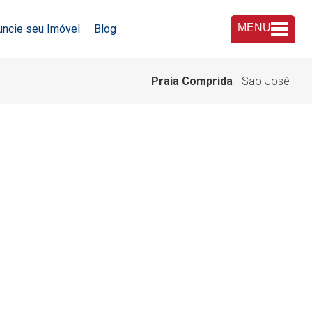
MENU
uncie seu Imóvel
Blog
A Imobiliária
Praia Comprida
- São José
Nossas Lojas
Trabalhe Conosco