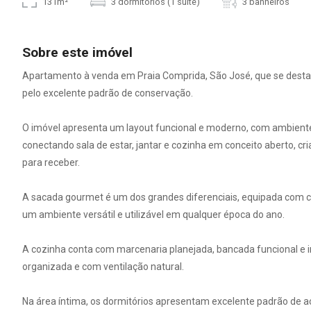
131m²
3 dormitórios (1 suíte)
3 banheiros
Sobre este imóvel
Apartamento à venda em Praia Comprida, São José, que se destac
pelo excelente padrão de conservação.
O imóvel apresenta um layout funcional e moderno, com ambientes 
conectando sala de estar, jantar e cozinha em conceito aberto, cr
para receber.
A sacada gourmet é um dos grandes diferenciais, equipada com c
um ambiente versátil e utilizável em qualquer época do ano.
A cozinha conta com marcenaria planejada, bancada funcional e i
organizada e com ventilação natural.
Na área íntima, os dormitórios apresentam excelente padrão de a