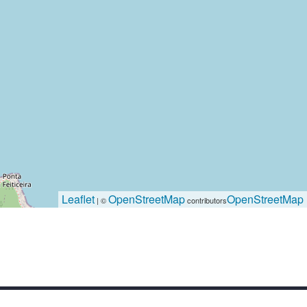
Leaflet
OpenStreetMap
OpenStreetMap
| ©
contributors