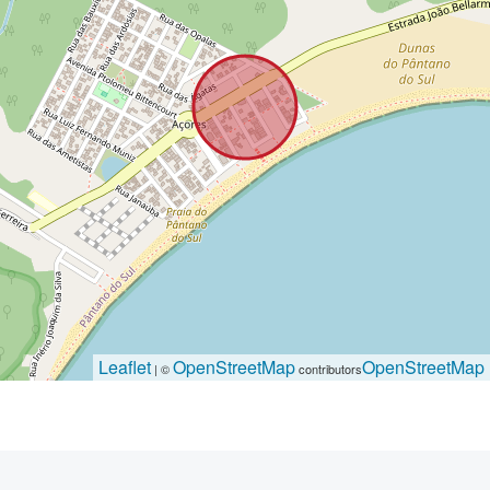
Leaflet
OpenStreetMap
OpenStreetMap
| ©
contributors