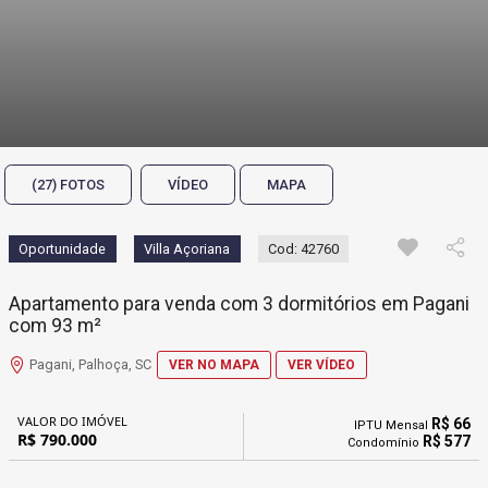
(27) FOTOS
VÍDEO
MAPA
Oportunidade
Villa Açoriana
Cod: 42760
Apartamento para venda com 3 dormitórios em Pagani
com 93 m²
Pagani, Palhoça, SC
VER NO MAPA
VER VÍDEO
VALOR DO IMÓVEL
R$ 66
IPTU Mensal
R$ 790.000
R$ 577
Condomínio