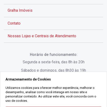
Gralha Imóveis
Contato
Nossas Lojas e Centrais de Atendimento
Rua Alves de Brito, 285 - Centro - Florianópolis - SC
Horário de funcionamento:
(48) 3028-8383
Segunda a sexta-feira, das 8h às 20h
Sábados e domingos, das 8h30 às 19h
Armazenamento de Cookies
Rua Lauro Linhares, 1080 - Trindade, Florianópolis -
SC
Utilizamos cookies para oferecer melhor experiência, melhorar o
desempenho, analisar como você interage em nosso site e
(48) 3220-1045
personalizar conteúdo. Ao utilizar este site, você concorda com o
uso de cookies.