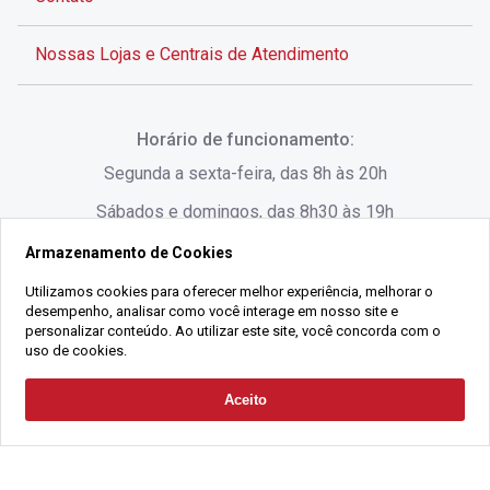
Nossas Lojas e Centrais de Atendimento
Rua Alves de Brito, 285 - Centro - Florianópolis - SC
Horário de funcionamento:
(48) 3028-8383
Segunda a sexta-feira, das 8h às 20h
Sábados e domingos, das 8h30 às 19h
Armazenamento de Cookies
Rua Lauro Linhares, 1080 - Trindade, Florianópolis -
SC
Utilizamos cookies para oferecer melhor experiência, melhorar o
desempenho, analisar como você interage em nosso site e
(48) 3220-1045
personalizar conteúdo. Ao utilizar este site, você concorda com o
uso de cookies.
2021 Copyright - Gralha Imóveis CRECI 008060/O - Todos os direitos
Aceito
Solicitar Contato
reservados
Alameda César Nascimento, 549, Salas 1, 2 e 3 -
Razão Social:
Gralha Administração e Locação de Imóveis LTDA -
Jurerê, - Florianópolis - SC
CNPJ:
18.091.083/0001-37
(48) 3220-1180