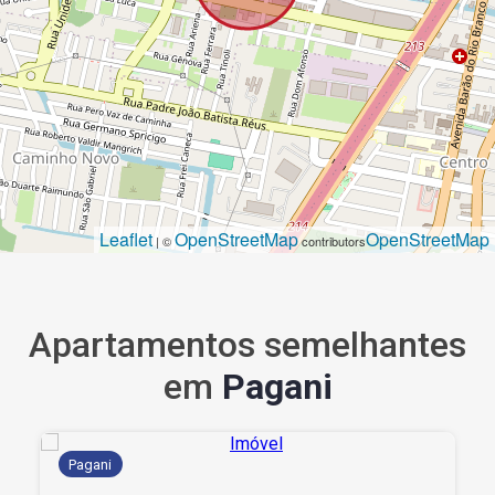
Leaflet
OpenStreetMap
OpenStreetMap
| ©
contributors
Apartamentos semelhantes
em
Pagani
Pagani