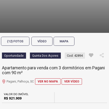
(12) FOTOS
VÍDEO
MAPA
Oportunidade
Quinta Dos Açores
Cod: 42894
Apartamento para venda com 3 dormitórios em Pagani
com 90 m²
Pagani, Palhoça, SC
VER NO MAPA
VER VÍDEO
VALOR DO IMÓVEL
R$ 921.909