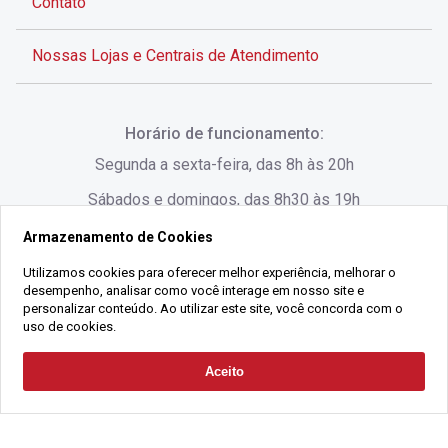
Contato
Nossas Lojas e Centrais de Atendimento
Rua Alves de Brito, 285 - Centro - Florianópolis - SC
Horário de funcionamento:
(48) 3028-8383
Segunda a sexta-feira, das 8h às 20h
Sábados e domingos, das 8h30 às 19h
Armazenamento de Cookies
Rua Lauro Linhares, 1080 - Trindade, Florianópolis -
SC
Utilizamos cookies para oferecer melhor experiência, melhorar o
desempenho, analisar como você interage em nosso site e
(48) 3220-1045
personalizar conteúdo. Ao utilizar este site, você concorda com o
uso de cookies.
2021 Copyright - Gralha Imóveis CRECI 008060/O - Todos os direitos
Aceito
Solicitar Contato
reservados
Alameda César Nascimento, 549, Salas 1, 2 e 3 -
Razão Social:
Gralha Administração e Locação de Imóveis LTDA -
Jurerê, - Florianópolis - SC
CNPJ:
18.091.083/0001-37
(48) 3220-1180