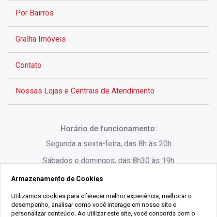
Por Bairros
Gralha Imóveis
Contato
Nossas Lojas e Centrais de Atendimento
Rua Alves de Brito, 285 - Centro - Florianópolis - SC
Horário de funcionamento:
(48) 3028-8383
Segunda a sexta-feira, das 8h às 20h
Sábados e domingos, das 8h30 às 19h
Armazenamento de Cookies
Rua Lauro Linhares, 1080 - Trindade, Florianópolis -
SC
Utilizamos cookies para oferecer melhor experiência, melhorar o
desempenho, analisar como você interage em nosso site e
(48) 3220-1045
personalizar conteúdo. Ao utilizar este site, você concorda com o