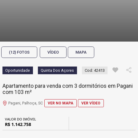
(12) FOTOS
VÍDEO
MAPA
Oportunidade
Quinta Dos Açores
Cod: 42413
Apartamento para venda com 3 dormitórios em Pagani
com 103 m²
Pagani, Palhoça, SC
VER NO MAPA
VER VÍDEO
VALOR DO IMÓVEL
R$ 1.142.758