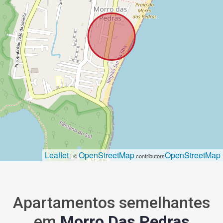
Leaflet
OpenStreetMap
OpenStreetMap
| ©
contributors
Apartamentos semelhantes
em
Morro Das Pedras