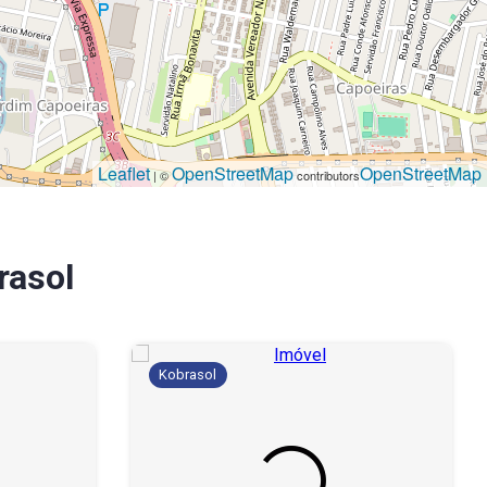
Leaflet
OpenStreetMap
OpenStreetMap
| ©
contributors
rasol
Kobrasol