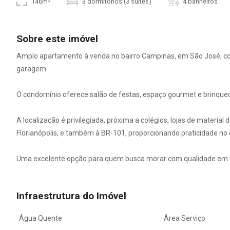
146m²
3 dormitórios (3 suítes)
4 banheiros
Sobre este imóvel
Amplo apartamento à venda no bairro Campinas, em São José, com
garagem.
O condomínio oferece salão de festas, espaço gourmet e brinquedo
A localização é privilegiada, próxima a colégios, lojas de material
Florianópolis, e também à BR-101, proporcionando praticidade no d
Uma excelente opção para quem busca morar com qualidade em u
Infraestrutura do Imóvel
Água Quente
Área Serviço