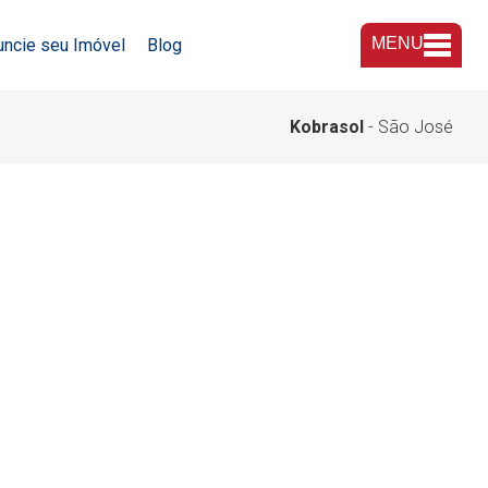
MENU
uncie seu Imóvel
Blog
A Imobiliária
Kobrasol
- São José
Nossas Lojas
Trabalhe Conosco