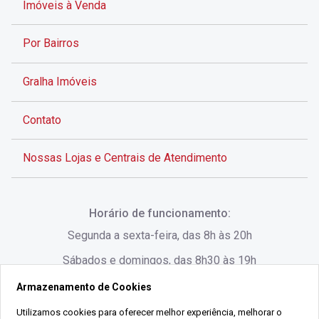
Imóveis à Venda
Por Bairros
Gralha Imóveis
Contato
Nossas Lojas e Centrais de Atendimento
Rua Alves de Brito, 285 - Centro - Florianópolis - SC
Horário de funcionamento:
(48) 3028-8383
Segunda a sexta-feira, das 8h às 20h
Sábados e domingos, das 8h30 às 19h
Armazenamento de Cookies
Rua Lauro Linhares, 1080 - Trindade, Florianópolis -
SC
Utilizamos cookies para oferecer melhor experiência, melhorar o