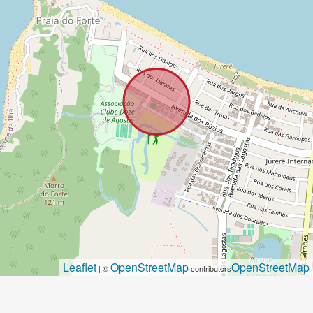
Leaflet
OpenStreetMap
OpenStreetMap
| ©
contributors