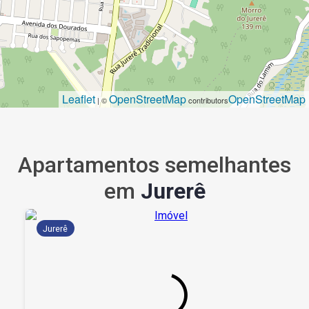
Leaflet
OpenStreetMap
OpenStreetMap
| ©
contributors
Apartamentos semelhantes
em
Jurerê
Jurerê