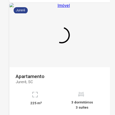
Jurerê
Apartamento
Jurerê, SC
3 dormitórios
225 m²
3 suítes