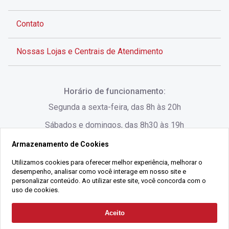
Contato
Nossas Lojas e Centrais de Atendimento
Rua Alves de Brito, 285 - Centro - Florianópolis - SC
Horário de funcionamento:
(48) 3028-8383
Segunda a sexta-feira, das 8h às 20h
Sábados e domingos, das 8h30 às 19h
Armazenamento de Cookies
Rua Lauro Linhares, 1080 - Trindade, Florianópolis -
SC
Utilizamos cookies para oferecer melhor experiência, melhorar o
desempenho, analisar como você interage em nosso site e
(48) 3220-1045
personalizar conteúdo. Ao utilizar este site, você concorda com o
uso de cookies.
2021 Copyright - Gralha Imóveis CRECI 008060/O - Todos os direitos
Aceito
Solicitar Contato
reservados
Alameda César Nascimento, 549, Salas 1, 2 e 3 -
Razão Social:
Gralha Administração e Locação de Imóveis LTDA -