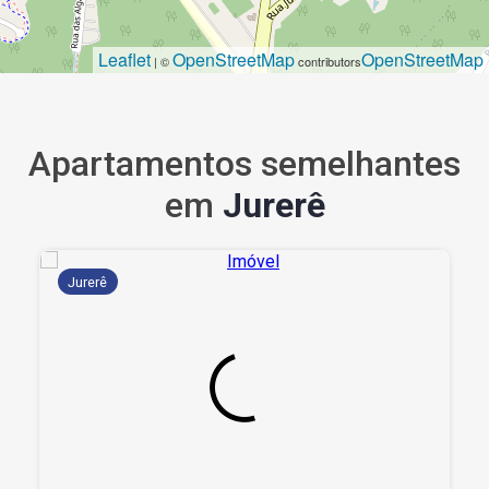
Leaflet
OpenStreetMap
OpenStreetMap
| ©
contributors
Apartamentos semelhantes
em
Jurerê
Jurerê