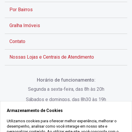
Por Bairros
Gralha Imóveis
Contato
Nossas Lojas e Centrais de Atendimento
Rua Alves de Brito, 285 - Centro - Florianópolis - SC
Horário de funcionamento:
(48) 3028-8383
Segunda a sexta-feira, das 8h às 20h
Sábados e domingos, das 8h30 às 19h
Armazenamento de Cookies
Rua Lauro Linhares, 1080 - Trindade, Florianópolis -
SC
Utilizamos cookies para oferecer melhor experiência, melhorar o
desempenho, analisar como você interage em nosso site e
(48) 3220-1045
personalizar conteúdo. Ao utilizar este site, você concorda com o