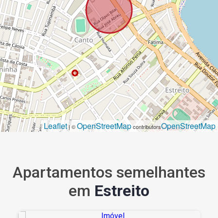
Leaflet
OpenStreetMap
OpenStreetMap
| ©
contributors
Apartamentos semelhantes
em
Estreito