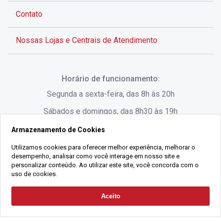
Contato
Nossas Lojas e Centrais de Atendimento
Rua Alves de Brito, 285 - Centro - Florianópolis - SC
Horário de funcionamento:
(48) 3028-8383
Segunda a sexta-feira, das 8h às 20h
Sábados e domingos, das 8h30 às 19h
Armazenamento de Cookies
Rua Lauro Linhares, 1080 - Trindade, Florianópolis -
SC
Utilizamos cookies para oferecer melhor experiência, melhorar o
desempenho, analisar como você interage em nosso site e
(48) 3220-1045
personalizar conteúdo. Ao utilizar este site, você concorda com o
uso de cookies.
2021 Copyright - Gralha Imóveis CRECI 008060/O - Todos os direitos
Aceito
Solicitar Contato
reservados
Alameda César Nascimento, 549, Salas 1, 2 e 3 -
Razão Social:
Gralha Administração e Locação de Imóveis LTDA -
Jurerê, - Florianópolis - SC
CNPJ:
18.091.083/0001-37