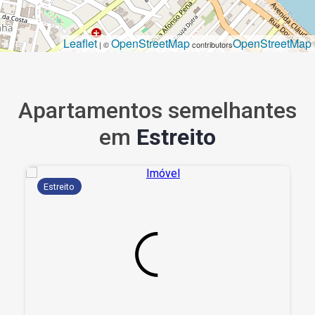
Leaflet
OpenStreetMap
OpenStreetMap
| ©
contributors
Apartamentos semelhantes
em
Estreito
Estreito