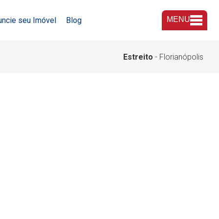
MENU
uncie seu Imóvel
Blog
A Imobiliária
Estreito
- Florianópolis
Nossas Lojas
Trabalhe Conosco