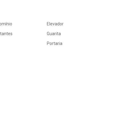
omínio
Elevador
itantes
Guarita
Portaria