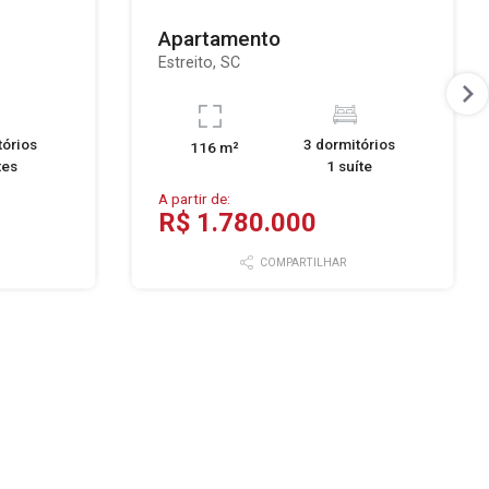
Apartamento
Estreito, SC
tórios
3 dormitórios
116 m²
tes
1 suíte
A partir de:
R$ 1.780.000
COMPARTILHAR