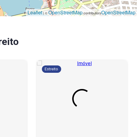
Leaflet
OpenStreetMap
OpenStreetMap
| ©
contributors
reito
Estreito