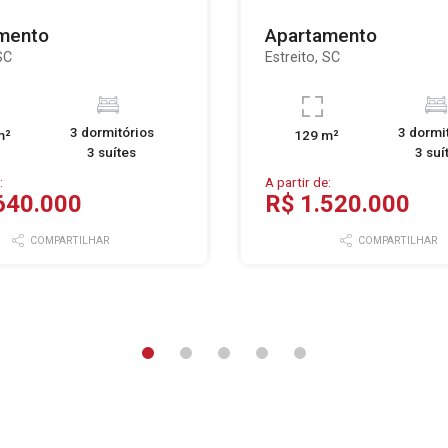
mento
Apartamento
SC
Estreito, SC
3 dormitórios
3 dormi
m²
129 m²
3 suítes
3 suí
:
A partir de:
640.000
R$ 1.520.000
COMPARTILHAR
COMPARTILHAR