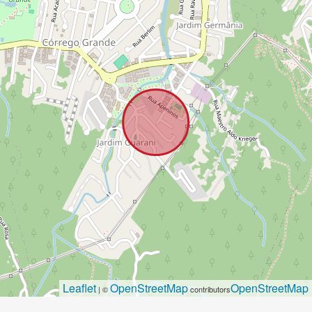
Leaflet
OpenStreetMap
OpenStreetMap
| ©
contributors