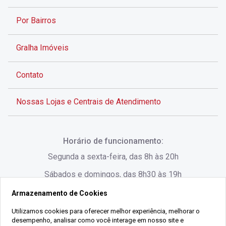
Por Bairros
Gralha Imóveis
Contato
Nossas Lojas e Centrais de Atendimento
Rua Alves de Brito, 285 - Centro - Florianópolis - SC
Horário de funcionamento:
(48) 3028-8383
Segunda a sexta-feira, das 8h às 20h
Sábados e domingos, das 8h30 às 19h
Armazenamento de Cookies
Rua Lauro Linhares, 1080 - Trindade, Florianópolis -
SC
Utilizamos cookies para oferecer melhor experiência, melhorar o
desempenho, analisar como você interage em nosso site e
(48) 3220-1045