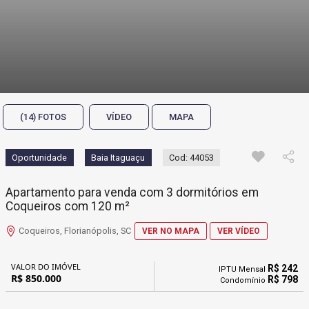
(14) FOTOS
VÍDEO
MAPA
Oportunidade
Baia Itaguaçu
Cod: 44053
Apartamento para venda com 3 dormitórios em
Coqueiros com 120 m²
Coqueiros, Florianópolis, SC
VER NO MAPA
VER VÍDEO
VALOR DO IMÓVEL
R$ 242
IPTU Mensal
R$ 850.000
R$ 798
Condomínio