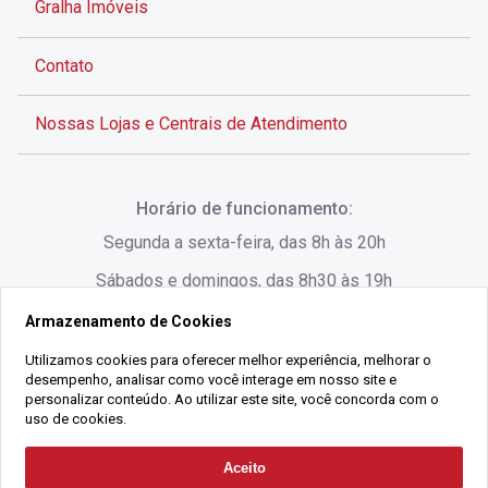
Gralha Imóveis
Contato
Nossas Lojas e Centrais de Atendimento
Rua Alves de Brito, 285 - Centro - Florianópolis - SC
Horário de funcionamento:
(48) 3028-8383
Segunda a sexta-feira, das 8h às 20h
Sábados e domingos, das 8h30 às 19h
Armazenamento de Cookies
Rua Lauro Linhares, 1080 - Trindade, Florianópolis -
SC
Utilizamos cookies para oferecer melhor experiência, melhorar o
desempenho, analisar como você interage em nosso site e
(48) 3220-1045
personalizar conteúdo. Ao utilizar este site, você concorda com o
uso de cookies.
2021 Copyright - Gralha Imóveis CRECI 008060/O - Todos os direitos
Aceito
Solicitar Contato
reservados