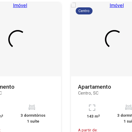
Centro
mento
Apartamento
C
Centro, SC
3 dormitórios
3 dormi
m²
143 m²
1 suíte
1 su
:
A partir de: