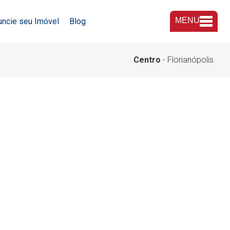
MENU
uncie seu Imóvel
Blog
A Imobiliária
Centro
- Florianópolis
Nossas Lojas
Trabalhe Conosco