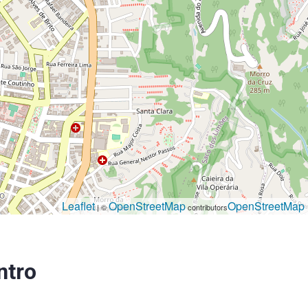
Leaflet
OpenStreetMap
OpenStreetMap
| ©
contributors
ntro