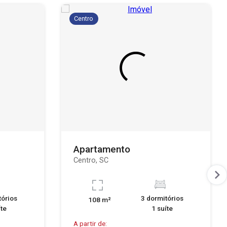
Centro
Apartamento
Centro, SC
tórios
3 dormitórios
108 m²
íte
1 suíte
A partir de: