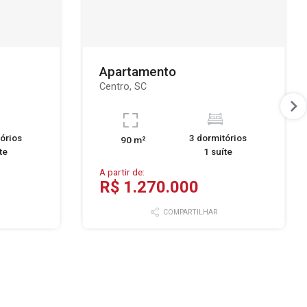
Apartamento
Centro, SC
órios
3 dormitórios
90 m²
te
1 suíte
A partir de:
R$ 1.270.000
COMPARTILHAR