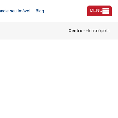
MENU
uncie seu Imóvel
Blog
A Imobiliária
Centro
- Florianópolis
Nossas Lojas
Trabalhe Conosco