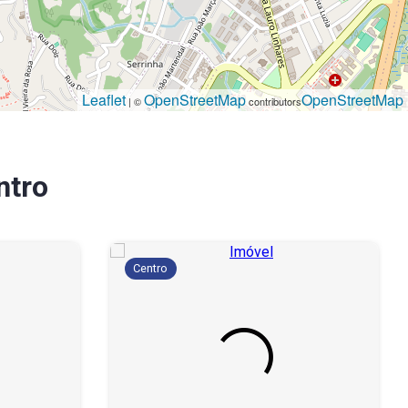
Leaflet
OpenStreetMap
OpenStreetMap
| ©
contributors
ntro
Centro