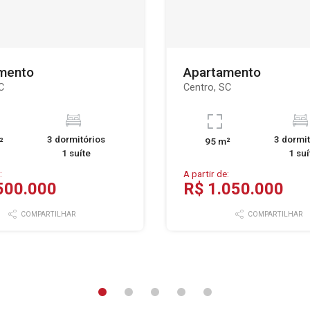
mento
Apartamento
C
Centro, SC
3 dormitórios
3 dormit
²
95 m²
1 suíte
1 suí
:
A partir de:
500.000
R$ 1.050.000
COMPARTILHAR
COMPARTILHAR