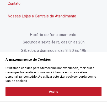
Contato
Nossas Lojas e Centrais de Atendimento
Rua Alves de Brito, 285 - Centro - Florianópolis - SC
Horário de funcionamento:
(48) 3028-8383
Segunda a sexta-feira, das 8h às 20h
Sábados e domingos, das 8h30 às 19h
Armazenamento de Cookies
Rua Lauro Linhares, 1080 - Trindade, Florianópolis -
SC
Utilizamos cookies para oferecer melhor experiência, melhorar o
desempenho, analisar como você interage em nosso site e
(48) 3220-1045
personalizar conteúdo. Ao utilizar este site, você concorda com o
uso de cookies.
2021 Copyright - Gralha Imóveis CRECI 008060/O - Todos os direitos
Aceito
Solicitar Contato
reservados
Alameda César Nascimento, 549, Salas 1, 2 e 3 -
Razão Social:
Gralha Administração e Locação de Imóveis LTDA -
Jurerê, - Florianópolis - SC
CNPJ:
18.091.083/0001-37