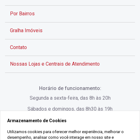
Por Bairros
Gralha Imóveis
Contato
Nossas Lojas e Centrais de Atendimento
Rua Alves de Brito, 285 - Centro - Florianópolis - SC
Horário de funcionamento:
(48) 3028-8383
Segunda a sexta-feira, das 8h às 20h
Sábados e domingos, das 8h30 às 19h
Armazenamento de Cookies
Rua Lauro Linhares, 1080 - Trindade, Florianópolis -
SC
Utilizamos cookies para oferecer melhor experiência, melhorar o
desempenho, analisar como você interage em nosso site e
(48) 3220-1045