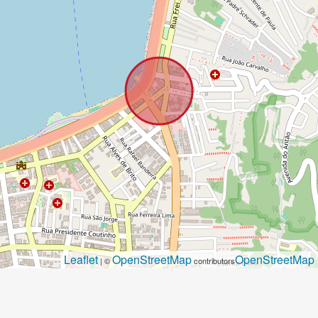
Leaflet
OpenStreetMap
OpenStreetMap
| ©
contributors