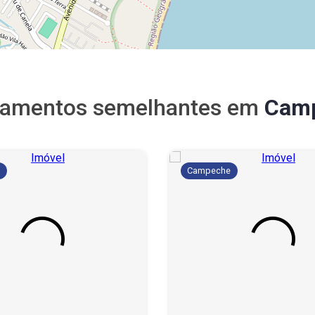
tamentos semelhantes em
Cam
e
Campeche