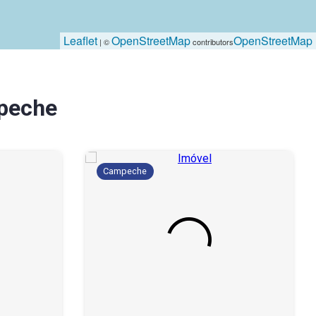
Leaflet
OpenStreetMap
OpenStreetMap
| ©
contributors
peche
Campeche