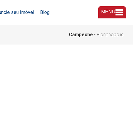
MENU
uncie seu Imóvel
Blog
A Imobiliária
Campeche
- Florianópolis
Nossas Lojas
Trabalhe Conosco