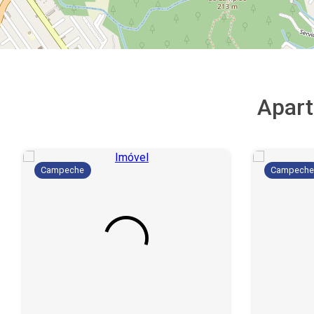
Apar
Campeche
Campech