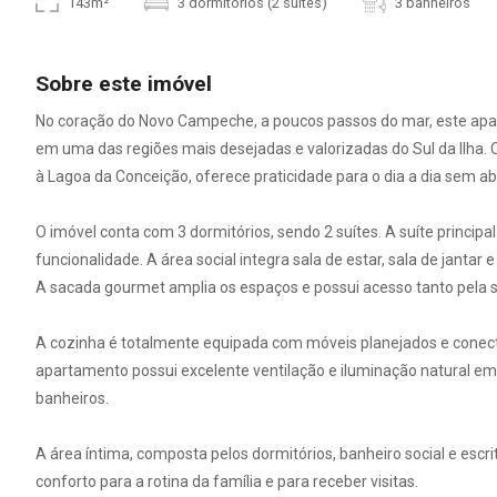
143m²
3 dormitórios (2 suítes)
3 banheiros
Sobre este imóvel
No coração do Novo Campeche, a poucos passos do mar, este apart
em uma das regiões mais desejadas e valorizadas do Sul da Ilha. 
à Lagoa da Conceição, oferece praticidade para o dia a dia sem ab
O imóvel conta com 3 dormitórios, sendo 2 suítes. A suíte principa
funcionalidade. A área social integra sala de estar, sala de jantar
A sacada gourmet amplia os espaços e possui acesso tanto pela sa
A cozinha é totalmente equipada com móveis planejados e conec
apartamento possui excelente ventilação e iluminação natural em
banheiros.
A área íntima, composta pelos dormitórios, banheiro social e escri
conforto para a rotina da família e para receber visitas.