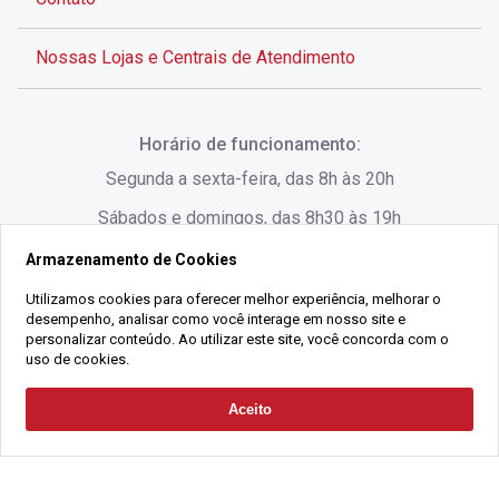
Nossas Lojas e Centrais de Atendimento
Rua Alves de Brito, 285 - Centro - Florianópolis - SC
Horário de funcionamento:
(48) 3028-8383
Segunda a sexta-feira, das 8h às 20h
Sábados e domingos, das 8h30 às 19h
Armazenamento de Cookies
Rua Lauro Linhares, 1080 - Trindade, Florianópolis -
SC
Utilizamos cookies para oferecer melhor experiência, melhorar o
desempenho, analisar como você interage em nosso site e
(48) 3220-1045
personalizar conteúdo. Ao utilizar este site, você concorda com o
uso de cookies.
2021 Copyright - Gralha Imóveis CRECI 008060/O - Todos os direitos
Aceito
Solicitar Contato
reservados
Alameda César Nascimento, 549, Salas 1, 2 e 3 -
Razão Social:
Gralha Administração e Locação de Imóveis LTDA -
Jurerê, - Florianópolis - SC
CNPJ:
18.091.083/0001-37
(48) 3220-1180