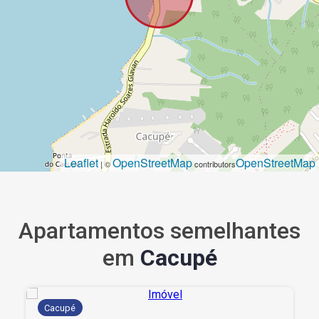
Leaflet
OpenStreetMap
OpenStreetMap
| ©
contributors
Apartamentos semelhantes
em
Cacupé
Cacupé