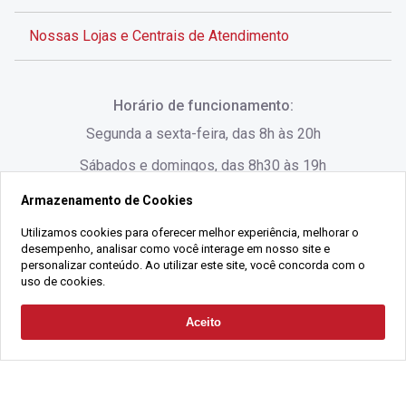
Nossas Lojas e Centrais de Atendimento
Rua Alves de Brito, 285 - Centro - Florianópolis - SC
Horário de funcionamento:
(48) 3028-8383
Segunda a sexta-feira, das 8h às 20h
Sábados e domingos, das 8h30 às 19h
Armazenamento de Cookies
Rua Lauro Linhares, 1080 - Trindade, Florianópolis -
SC
Utilizamos cookies para oferecer melhor experiência, melhorar o
desempenho, analisar como você interage em nosso site e
(48) 3220-1045
personalizar conteúdo. Ao utilizar este site, você concorda com o
uso de cookies.
2021 Copyright - Gralha Imóveis CRECI 008060/O - Todos os direitos
Aceito
Solicitar Contato
reservados
Alameda César Nascimento, 549, Salas 1, 2 e 3 -
Razão Social:
Gralha Administração e Locação de Imóveis LTDA -
Jurerê, - Florianópolis - SC
CNPJ:
18.091.083/0001-37
(48) 3220-1180