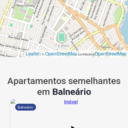
Leaflet
OpenStreetMap
OpenStreetMap
| ©
contributors
Apartamentos semelhantes
em
Balneário
Balneário