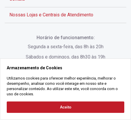
Nossas Lojas e Centrais de Atendimento
Rua Alves de Brito, 285 - Centro - Florianópolis - SC
Horário de funcionamento:
(48) 3028-8383
Segunda a sexta-feira, das 8h às 20h
Sábados e domingos, das 8h30 às 19h
Armazenamento de Cookies
Rua Lauro Linhares, 1080 - Trindade, Florianópolis -
SC
Utilizamos cookies para oferecer melhor experiência, melhorar o
desempenho, analisar como você interage em nosso site e
(48) 3220-1045
personalizar conteúdo. Ao utilizar este site, você concorda com o
uso de cookies.
2021 Copyright - Gralha Imóveis CRECI 008060/O - Todos os direitos
Aceito
Solicitar Contato
reservados
Alameda César Nascimento, 549, Salas 1, 2 e 3 -
Razão Social:
Gralha Administração e Locação de Imóveis LTDA -
Jurerê, - Florianópolis - SC
CNPJ:
18.091.083/0001-37
(48) 3220-1180