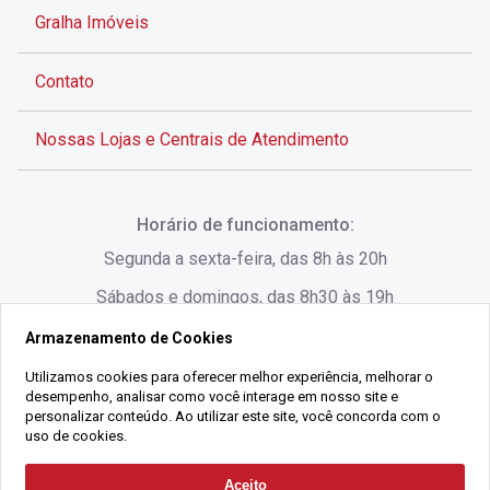
Gralha Imóveis
Contato
Nossas Lojas e Centrais de Atendimento
Rua Alves de Brito, 285 - Centro - Florianópolis - SC
Horário de funcionamento:
(48) 3028-8383
Segunda a sexta-feira, das 8h às 20h
Sábados e domingos, das 8h30 às 19h
Armazenamento de Cookies
Rua Lauro Linhares, 1080 - Trindade, Florianópolis -
SC
Utilizamos cookies para oferecer melhor experiência, melhorar o
desempenho, analisar como você interage em nosso site e
(48) 3220-1045
personalizar conteúdo. Ao utilizar este site, você concorda com o
uso de cookies.
2021 Copyright - Gralha Imóveis CRECI 008060/O - Todos os direitos
Aceito
Solicitar Contato