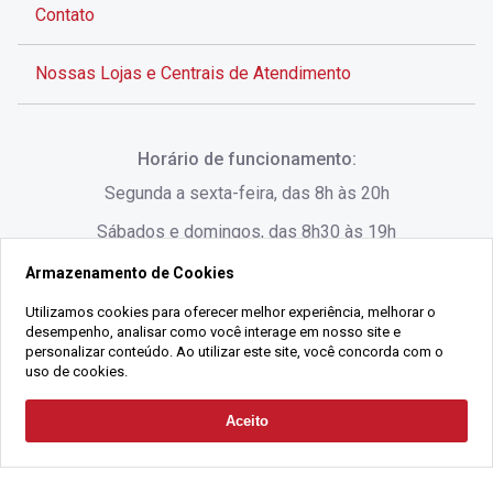
Contato
Nossas Lojas e Centrais de Atendimento
Rua Alves de Brito, 285 - Centro - Florianópolis - SC
Horário de funcionamento:
(48) 3028-8383
Segunda a sexta-feira, das 8h às 20h
Sábados e domingos, das 8h30 às 19h
Armazenamento de Cookies
Rua Lauro Linhares, 1080 - Trindade, Florianópolis -
SC
Utilizamos cookies para oferecer melhor experiência, melhorar o
desempenho, analisar como você interage em nosso site e
(48) 3220-1045
personalizar conteúdo. Ao utilizar este site, você concorda com o
uso de cookies.
2021 Copyright - Gralha Imóveis CRECI 008060/O - Todos os direitos
Aceito
Solicitar Contato
reservados
Alameda César Nascimento, 549, Salas 1, 2 e 3 -
Razão Social:
Gralha Administração e Locação de Imóveis LTDA -
Jurerê, - Florianópolis - SC
CNPJ:
18.091.083/0001-37